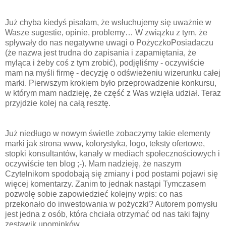
Już chyba kiedyś pisałam, że wsłuchujemy się uważnie w
Wasze sugestie, opinie, problemy… W związku z tym, że
spływały do nas negatywne uwagi o PożyczkoPosiadaczu
(że nazwa jest trudna do zapisania i zapamiętania, że
myląca i żeby coś z tym zrobić), podjęliśmy - oczywiście
mam na myśli firmę - decyzję o odświeżeniu wizerunku całej
marki. Pierwszym krokiem było przeprowadzenie konkursu,
w którym mam nadzieję, że część z Was wzięła udział. Teraz
przyjdzie kolej na całą resztę.
Już niedługo w nowym świetle zobaczymy takie elementy
marki jak strona www, kolorystyka, logo, teksty ofertowe,
stopki konsultantów, kanały w mediach społecznościowych i
oczywiście ten blog ;-). Mam nadzieję, że naszym
Czytelnikom spodobają się zmiany i pod postami pojawi się
więcej komentarzy. Zanim to jednak nastąpi Tymczasem
pozwolę sobie zapowiedzieć kolejny wpis: co nas
przekonało do inwestowania w pożyczki? Autorem pomysłu
jest jedna z osób, która chciała otrzymać od nas taki fajny
zestawik upominków